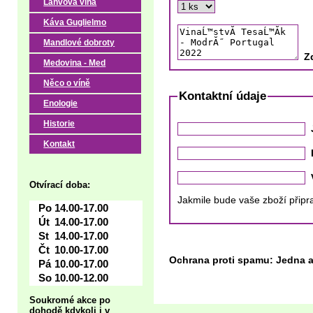
Lahvová vína
Káva Guglielmo
Mandlové dobroty
Z
Medovina - Med
Něco o víně
Kontaktní údaje
Enologie
Historie
Kontakt
Otvírací doba:
Jakmile bude vaše zboží připr
Po
14.00-17.00
Út
14.00-17.00
St
14.00-17.00
Čt
10.00-17.00
Ochrana proti spamu: Jedna a
Pá
10.00-17.00
So
10.00-12.00
Soukromé akce po
dohodě kdykoli i v