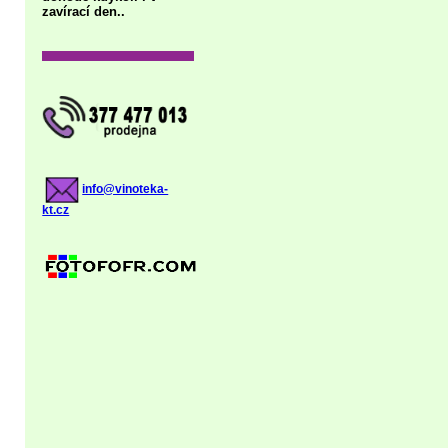
zavírací den..
info@vinoteka-
kt.cz